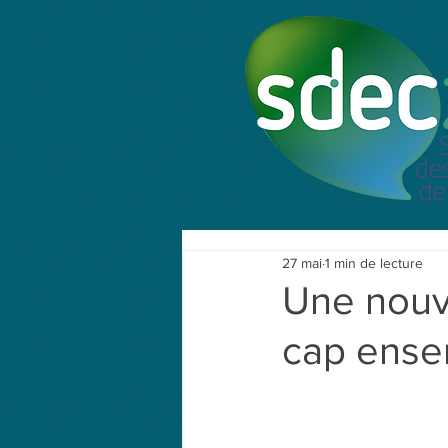
27 mai
1 min de lecture
Une nouve
cap ense