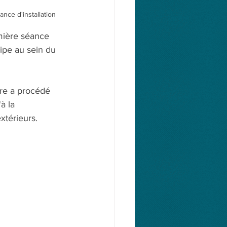
nce d'installation
mière séance 
ipe au sein du 
ire a procédé 
à la 
térieurs. 