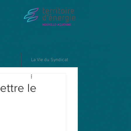
La Vie du Syndicat
ttre le