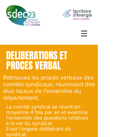
DELIBERATIONS ET
PROCES VERBAL
Retrouvez les procès verbaux des
comités syndicaux, réunissant des
élus locaux de l'ensemble du
département.
Le comité syndical se réunit en
moyenne 4 fois par an et examine
l'ensemble des questions relatives
à la vie du syndicat.
Il est l'organe délibérant du
syndicat.