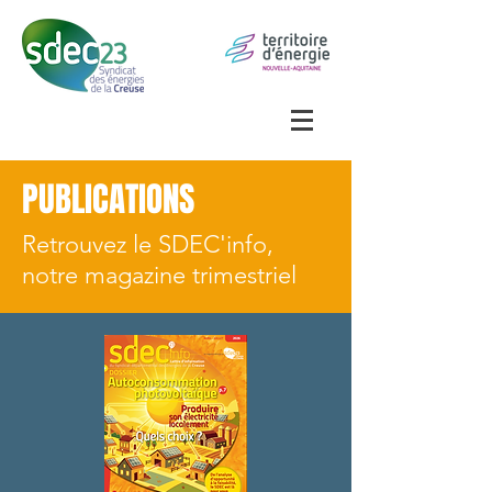
PUBLICATIONS
Retrouvez le SDEC'info,
notre magazine trimestriel